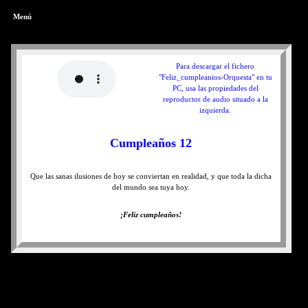
Menú
Para descargar el fichero
"Feliz_cumpleanios-Orquesta" en tu
PC, usa las propiedades del
reproductor de audio situado a la
izquierda.
Cumpleaños 12
Que las sanas ilusiones de hoy se conviertan en realidad, y que toda la dicha
del mundo sea tuya hoy.
¡Feliz cumpleaños!