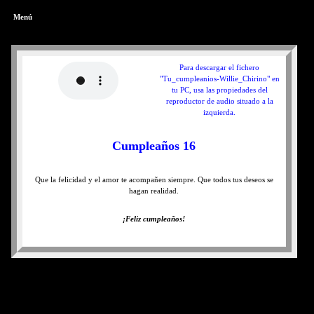
Menú
Para descargar el fichero
"Tu_cumpleanios-Willie_Chirino" en
tu PC, usa las propiedades del
reproductor de audio situado a la
izquierda.
Cumpleaños 16
Que la felicidad y el amor te acompañen siempre. Que todos tus deseos se
hagan realidad.
¡Feliz cumpleaños!