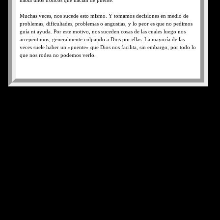
había unos troncos que hacían de puente.
Muchas veces, nos sucede esto mismo. Y tomamos decisiones en medio de
problemas, dificultades, problemas o angustias, y lo peor es que no pedimos
guía ni ayuda. Por este motivo, nos suceden cosas de las cuales luego nos
arrepentimos, generalmente culpando a Dios por ellas. La mayoría de las
veces suele haber un «puente» que Dios nos facilita, sin embargo, por todo lo
que nos rodea no podemos verlo.