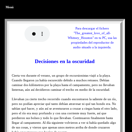
Menú
Para descargar el fichero
"The_greatest_love_of_all-
Whitney_Houston" en tu PC, usa las
propiedades del reproductor de
audio situado a la izquierda.
Decisiones en la oscuridad
Cierta vez durante el verano, un grupo de excursionistas viajó a la playa.
Cuando llegaron ya había oscurecido debido a muchos retrasos. Debían
caminar dos kilómetros por la playa hasta el campamento, pero no llevaban
linternas, aún así decidieron caminar el trecho en medio de la oscuridad.
Llevaban ya cierto trecho recorrido cuando encontraron la saliente de un río,
pero no podían apreciar qué tanto debían atravesar ni qué tan hondo era. No
sabían qué hacer, y aún así se aventuraron a cruzar a ciegas hasta el otro lado,
pero el río era muy profundo y con una corriente muy fuerte, así que
perdieron sus bolsos y todo lo que llevaban. Continuaron finalmente hasta
llegar al campamento. Al día siguiente volvieron a ver si había quedado algo
de sus cosas, y vieron que apenas unos metros arriba de donde cruzaron