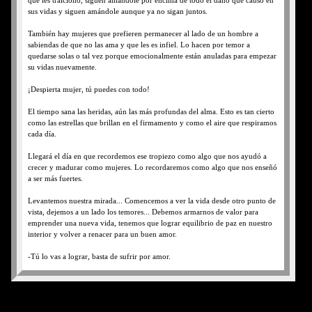
que les traicionó, siguen amándole por encima de todo el daño que causó en
sus vidas y siguen amándole aunque ya no sigan juntos.
También hay mujeres que prefieren permanecer al lado de un hombre a
sabiendas de que no las ama y que les es infiel. Lo hacen por temor a
quedarse solas o tal vez porque emocionalmente están anuladas para empezar
su vidas nuevamente.
¡Despierta mujer, tú puedes con todo!
El tiempo sana las heridas, aún las más profundas del alma. Esto es tan cierto
como las estrellas que brillan en el firmamento y como el aire que respiramos
cada día.
Llegará el día en que recordemos ese tropiezo como algo que nos ayudó a
crecer y madurar como mujeres. Lo recordaremos como algo que nos enseñó
a ser más fuertes.
Levantemos nuestra mirada... Comencemos a ver la vida desde otro punto de
vista, dejemos a un lado los temores... Debemos armarnos de valor para
emprender una nueva vida, tenemos que lograr equilibrio de paz en nuestro
interior y volver a renacer para un buen amor.
-Tú lo vas a lograr, basta de sufrir por amor.
Ayer amaste, hoy sufres, pero te aseguro que el día de mañana verás las cosas
de forma diferente, tus días volverán a estar iluminados por un amor más
sabio y maduro, esta mala experiencia que has pasado te ayudará a ser la gran