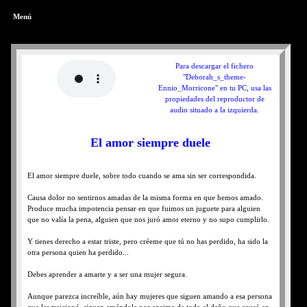
Menú
Para descargar el fichero
"Deborah_s_theme-
Ennio_Morricone" en tu PC, usa las
propiedades del reproductor de
audio situado a la izquierda.
El amor siempre duele
El amor siempre duele, sobre todo cuando se ama sin ser correspondida.
Causa dolor no sentirnos amadas de la misma forma en que hemos amado.
Produce mucha impotencia pensar en que fuimos un juguete para alguien
que no valía la pena, alguien que nos juró amor eterno y no supo cumplirlo.
Y tienes derecho a estar triste, pero créeme que tú no has perdido, ha sido la
otra persona quien ha perdido...
Debes aprender a amarte y a ser una mujer segura.
Aunque parezca increíble, aún hay mujeres que siguen amando a esa persona