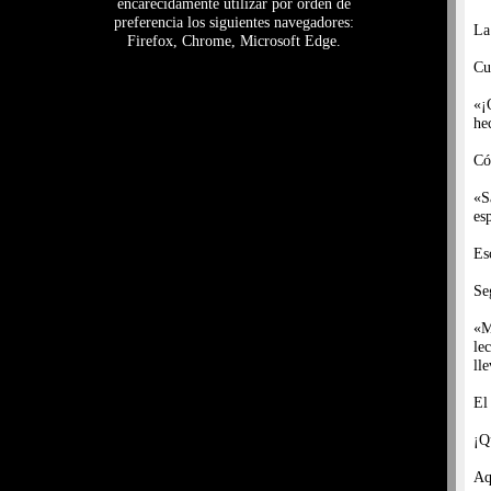
encarecidamente utilizar por orden de
preferencia los siguientes navegadores:
La
Firefox, Chrome, Microsoft Edge.
Cu
«¡
he
Có
«S
es
Es
Se
«M
le
ll
El
¡Q
Aq