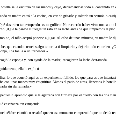
 botella se le escurrió de las manos y cayó, derramándose todo el contenido en 
ando su madre entró a la cocina, en vez de gritarle y soltarle un sermón o castig
Qué desorden tan estupendo, es magnífico! No recuerdo haber visto nunca un ch
cho. ¿Qué te parece si juegas un rato en la leche antes de que limpiemos el piso
mo no, el niño aceptó ponerse a jugar. Al cabo de unos minutos, su madre le di
abes que cuando ensucias algo te toca a ti limpiarlo y dejarlo todo en orden. 
ponja, una toalla o un trapeador.»
cogió la esponja y, con ayuda de la madre, recogieron la leche derramada.
guidamente, ella le explicó:
ira, lo que ocurrió aquí es un experimento fallido. Lo que pasa es que intentast
che con unas manos muy chiquititas. Vamos al patio de atrás, llenemos la botell
evarla sin derramarla.»
 pequeñín aprendió que si la agarraba con firmeza por el cuello con las dos mano
ué enseñanza tan estupenda!
uel célebre científico recalcó que en ese momento comprendió que no debía ten