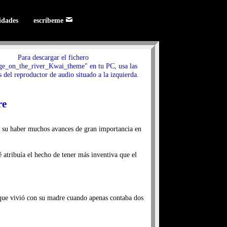
lidades
escríbeme
Para descargar el fichero
ge_on_the_river_Kwai_theme" en tu PC, usa las
 del reproductor de audio situado a la izquierda.
re
n su haber muchos avances de gran importancia en
é atribuía el hecho de tener más inventiva que el
a que vivió con su madre cuando apenas contaba dos