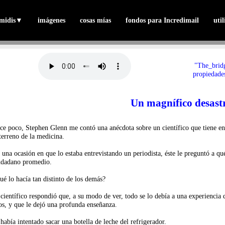
midis
▼
imágenes
cosas mías
fondos para Incredimail
uti
"The_brid
propiedades
Un magnífico desast
ce poco, Stephen Glenn me contó una anécdota sobre un científico que tiene e
 terreno de la medicina.
 una ocasión en que lo estaba entrevistando un periodista, éste le preguntó a qu
udadano promedio.
ué lo hacía tan distinto de los demás?
 científico respondió que, a su modo de ver, todo se lo debía a una experienci
os, y que le dejó una profunda enseñanza.
 había intentado sacar una botella de leche del refrigerador.