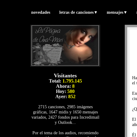
novedades
letras de canciones
▼
mensajes
▼
Visitantes
Ha
Total:
1.795.145
el
Ahora:
8
Hoy:
580
En
Ayer:
852
ci
2715 canciones, 2985 imágenes
¿Q
gráficas, 1647 midis y 1650 mensajes
variados, 2427 fondos para Incredimail
El
y Outlook...
añ
Por el tema de los audios, recomiendo
Él