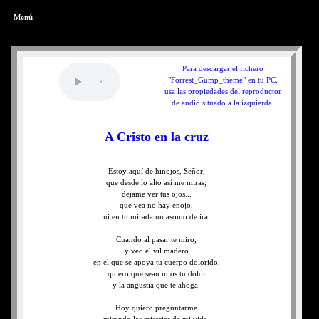
Menú
Para descargar el fichero
"Forrest_Gump_theme" en tu PC,
usa las propiedades del reproductor
de audio situado a la izquierda.
A Cristo en la cruz
Estoy aquí de hinojos, Señor,
que desde lo alto así me miras,
dejame ver tus ojos...
que vea no hay enojo,
ni en tu mirada un asomo de ira.
Cuando al pasar te miro,
y veo el vil madero
en el que se apoya tu cuerpo dolorido,
quiero que sean míos tu dolor
y la angustia que te ahoga.
Hoy quiero preguntarme