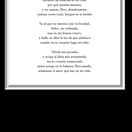
mirando las miserias de mi vida,
por qué quisiste amarme,
y no supiste, Dios, abandonarme,
cuántas veces cruel, hurgué en tu herida.
Ya sé que no merezco por tu bondad,
Señor, ser redimido,
mas en tus brazos crezco,
y hallo en ellos la luz de que adolezco
cuando en tu corazón hago mi nido.
Olvida mis pecados
y acoge al alma mía arrepentida,
sea tu corazón enamorado
quien ponga en la balanza, Dios amado,
solamente el amor que hay en mi vida.