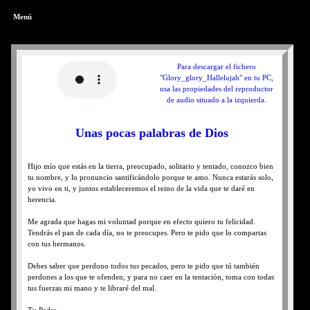
Menú
Para descargar el fichero
"Glory_glory_Hallelujah" en tu PC,
usa las propiedades del reproductor
de audio situado a la izquierda.
Unas pocas palabras de Dios
Hijo mío que estás en la tierra, preocupado, solitario y tentado, conozco bien
tu nombre, y lo pronuncio santificándolo porque te amo. Nunca estarás solo,
yo vivo en ti, y juntos estableceremos el reino de la vida que te daré en
herencia.
Me agrada que hagas mi voluntad porque en efecto quiero tu felicidad.
Tendrás el pan de cada día, no te preocupes. Pero te pido que lo compartas
con tus hermanos.
Debes saber que perdono todos tus pecados, pero te pido que tú también
perdones a los que te ofenden, y para no caer en la tentación, toma con todas
tus fuerzas mi mano y te libraré del mal.