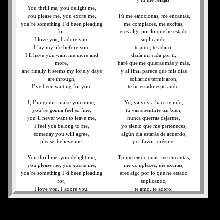
y tú me relajas.
You thrill me, you delight me,
you please me, you excite me,
Tú me emocionas, me encantas,
you’re something I’d been pleading
me complaces, me excitas,
for,
eres algo por lo que he estado
I love you, I adore you,
suplicando,
I lay my life before you,
te amo, te adoro,
I’ll have you want me more and
daría mi vida por ti,
more,
haré que me quieras más y más,
and finally it seems my lonely days
y al final parece que mis días
are through,
solitarios terminaron,
I’ve been waiting for you.
te he estado esperando.
I, I’m gonna make you mine,
Yo, yo voy a hacerte mío,
you’re gonna feel so fine,
tú vas a sentirte tan bien,
you’ll never want to leave me,
nunca querrás dejarme,
I feel you belong to me,
yo siento que me perteneces,
someday you will agree,
algún día estarás de acuerdo,
please, believe me.
por favor, créeme.
You thrill me, you delight me,
Tú me emocionas, me encantas,
you please me, you excite me,
me complaces, me excitas,
you’re something I’d been pleading
eres algo por lo que he estado
for,
suplicando,
I love you, I adore you,
te amo, te adoro,
I lay my life before you,
daría mi vida por ti,
I’ll have you want me more and
haré que me quieras más y más,
more,
y al final parece que mis días