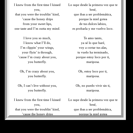
I knew from the first time I kissed
Lo supe desde la primera vez que te
you,
besé,
that you were the troublin’ kind,
que ibas a ser problemática,
’cause the honey drips
porque la miel gotea
from your sweet lips,
de tus dulces labios,
one taste and I’m outta my mind.
es probarla y me vuelvo loco.
I love you so much,
Te amo tanto,
I know what I’ll do,
ya sé lo que haré,
I’m clippin’ your wings,
voy a cortar tus alas,
your flyin’ is through,
tu vuelo ha terminado,
’cause I’m crazy about you,
porque estoy loco por ti,
you butterfly.
mariposa.
Oh, I’m crazy about you,
Oh, estoy loco por ti,
you butterfly.
mariposa.
Oh, I can’t live without you,
Oh, no puedo vivir sin ti,
you butterfly.
mariposa.
I knew from the first time I kissed
Lo supe desde la primera vez que te
you,
besé,
that you were the troublin’ kind,
que ibas a ser problemática,
’cause the honey drips
porque la miel gotea
from your sweet lips,
de tus dulces labios,
one taste and I’m outta my mind.
es probarla y me vuelvo loco.