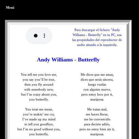
Menú
Para descargar el fichero "Andy
Williams - Butterfly" en tu PC, usa
las propiedades del reproductor de
audio situado a la izquierda.
Andy Williams - Butterfly
You tell me you love me,
Me dices que me amas,
you say you’ll be true,
dices que serás sincera,
then you fly around
luego vuelas
with somebody new,
con alguien nuevo,
but I’m crazy about you,
pero estoy loco por ti,
you butterfly.
mariposa.
You treat me mean,
Me tratas mal,
you’re makin’ me cry,
me haces llorar,
I’ve made up my mind
me he convencido
to tell you goodbye,
para decirte adiós,
but I’m no good without you,
pero no estoy bien sin ti,
you butterfly.
mariposa.