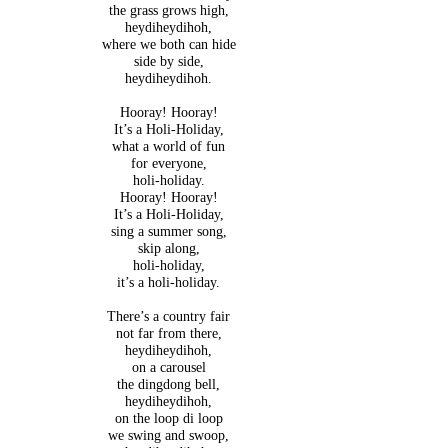
the grass grows high,
heydiheydihoh,
where we both can hide
side by side,
heydiheydihoh.
Hooray! Hooray!
It’s a Holi-Holiday,
what a world of fun
for everyone,
holi-holiday.
Hooray! Hooray!
It’s a Holi-Holiday,
sing a summer song,
skip along,
holi-holiday,
it’s a holi-holiday.
There’s a country fair
not far from there,
heydiheydihoh,
on a carousel
the dingdong bell,
heydiheydihoh,
on the loop di loop
we swing and swoop,