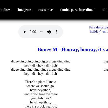
midis
▼
imágenes
cosas mías
fondos para Incredimail
uti
Para descarga
holiday" en t
Boney M - Hooray, hooray, it's a
digge ding ding ding digge digge ding ding
dig
hey - di - hey - di - hoh
digge ding ding ding digge digge ding ding
dig
hey - di - hey - di - hoh
There’s a place I know,
where we should go,
heydiheydihoh,
won’ t you take me there
your lady fair?
heydiheydihoh,
there’s a brook near-by,