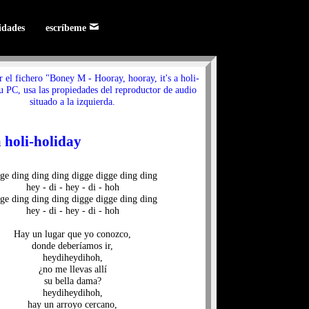
lidades
escríbeme
r el fichero "Boney M - Hooray, hooray, it's a holi-
u PC, usa las propiedades del reproductor de audio
situado a la izquierda.
 holi-holiday
ge ding ding ding digge digge ding ding
hey - di - hey - di - hoh
ge ding ding ding digge digge ding ding
hey - di - hey - di - hoh
Hay un lugar que yo conozco,
donde deberíamos ir,
heydiheydihoh,
¿no me llevas allí
su bella dama?
heydiheydihoh,
hay un arroyo cercano,