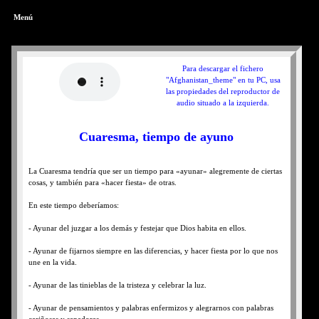
Menú
Para descargar el fichero
"Afghanistan_theme" en tu PC, usa
las propiedades del reproductor de
audio situado a la izquierda.
Cuaresma, tiempo de ayuno
La Cuaresma tendría que ser un tiempo para «ayunar» alegremente de ciertas
cosas, y también para «hacer fiesta» de otras.
En este tiempo deberíamos:
- Ayunar del juzgar a los demás y festejar que Dios habita en ellos.
- Ayunar de fijarnos siempre en las diferencias, y hacer fiesta por lo que nos
une en la vida.
- Ayunar de las tinieblas de la tristeza y celebrar la luz.
- Ayunar de pensamientos y palabras enfermizos y alegrarnos con palabras